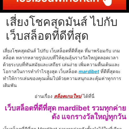
เสี่ยงโชคสุดมันส์ ไปกับ
เว็บสล็อตที่ดีที่สุด
เสี่ยงโชคสุดมันส์ ไปกับ เว็บสล็อตที่ดีที่สุด ที่มาพร้อมกับ เกม
สล็อต หลากหลายรูปแบบที่ให้คุณลุ้นรางวัลใหญ่ตลอดเวลา
ด้วยระบบที่ทันสมัยและเสถียร เล่นง่าย เพิ่มความตื่นเต้นและ
โอกาสในการทำกำไรสูงสุด เว็บสล็อต
mardibet
ที่ดีที่สุดจะ
ทำให้การเล่นของคุณเต็มไปด้วยความสนุกและคุ้มค่าทุกการ
เดิมพัน
อ่านเรื่อง
สล็อตเกมใหม่
ได้ที่นี่
เว็บสล็อตที่ดีที่สุด mardibet รวมทุกค่าย
ดัง แจกรางวัลใหญ่ทุกวัน