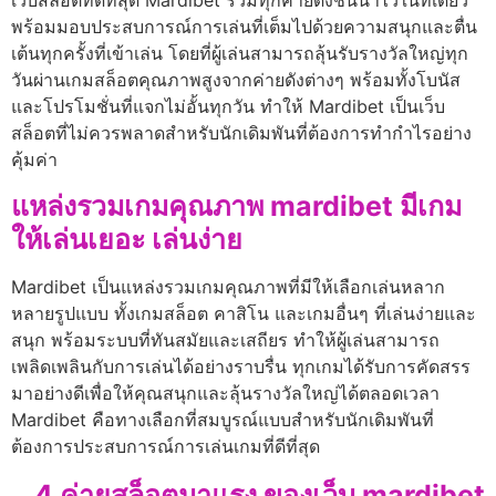
เว็บสล็อตที่ดีที่สุด Mardibet รวมทุกค่ายดังชั้นนำไว้ในที่เดียว
พร้อมมอบประสบการณ์การเล่นที่เต็มไปด้วยความสนุกและตื่น
เต้นทุกครั้งที่เข้าเล่น โดยที่ผู้เล่นสามารถลุ้นรับรางวัลใหญ่ทุก
วันผ่านเกมสล็อตคุณภาพสูงจากค่ายดังต่างๆ พร้อมทั้งโบนัส
และโปรโมชั่นที่แจกไม่อั้นทุกวัน ทำให้ Mardibet เป็นเว็บ
สล็อตที่ไม่ควรพลาดสำหรับนักเดิมพันที่ต้องการทำกำไรอย่าง
คุ้มค่า
แหล่งรวมเกมคุณภาพ mardibet มีเกม
ให้เล่นเยอะ เล่นง่าย
Mardibet เป็นแหล่งรวมเกมคุณภาพที่มีให้เลือกเล่นหลาก
หลายรูปแบบ ทั้งเกมสล็อต คาสิโน และเกมอื่นๆ ที่เล่นง่ายและ
สนุก พร้อมระบบที่ทันสมัยและเสถียร ทำให้ผู้เล่นสามารถ
เพลิดเพลินกับการเล่นได้อย่างราบรื่น ทุกเกมได้รับการคัดสรร
มาอย่างดีเพื่อให้คุณสนุกและลุ้นรางวัลใหญ่ได้ตลอดเวลา
Mardibet คือทางเลือกที่สมบูรณ์แบบสำหรับนักเดิมพันที่
ต้องการประสบการณ์การเล่นเกมที่ดีที่สุด
4 ค่ายสล็อตมาแรง ของเว็บ mardibet