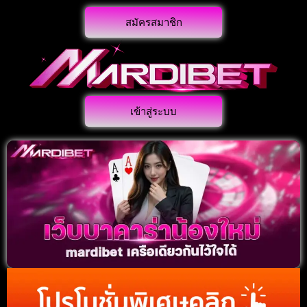
สมัครสมาชิก
เข้าสู่ระบบ