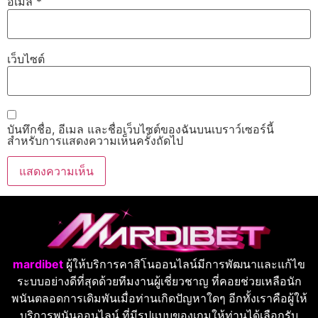
อีเมล
*
เว็บไซต์
บันทึกชื่อ, อีเมล และชื่อเว็บไซต์ของฉันบนเบราว์เซอร์นี้
สำหรับการแสดงความเห็นครั้งถัดไป
mardibet
ผู้ให้บริการคาสิโนออนไลน์มีการพัฒนาและแก้ไข
ระบบอย่างดีที่สุดด้วยทีมงานผู้เชี่ยวชาญ ที่คอยช่วยเหลือนัก
พนันตลอดการเดิมพันเมื่อท่านเกิดปัญหาใดๆ อีกทั้งเราคือผู้ให้
บริการพนันออนไลน์ ที่มีรูปแบบของเกมให้ท่านได้เลือกรับ