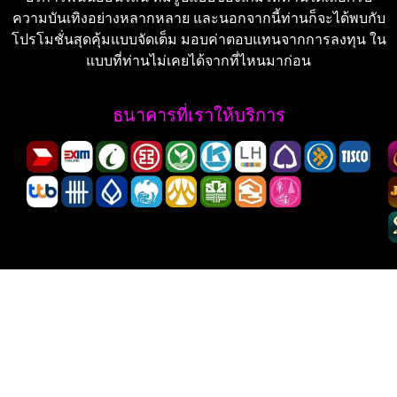
ความบันเทิงอย่างหลากหลาย และนอกจากนี้ท่านก็จะได้พบกับ
โปรโมชั่นสุดคุ้มแบบจัดเต็ม มอบค่าตอบแทนจากการลงทุน ใน
แบบที่ท่านไม่เคยได้จากที่ไหนมาก่อน
ธนาคารที่เราให้บริการ