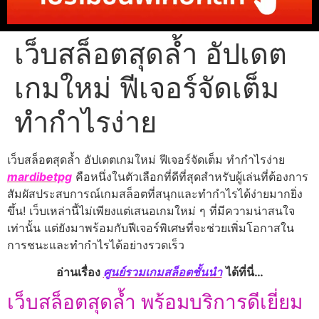
เว็บสล็อตสุดล้ำ อัปเดต
เกมใหม่ ฟีเจอร์จัดเต็ม
ทำกำไรง่าย
เว็บสล็อตสุดล้ำ อัปเดตเกมใหม่ ฟีเจอร์จัดเต็ม ทำกำไรง่าย
mardibetpg
คือหนึ่งในตัวเลือกที่ดีที่สุดสำหรับผู้เล่นที่ต้องการ
สัมผัสประสบการณ์เกมสล็อตที่สนุกและทำกำไรได้ง่ายมากยิ่ง
ขึ้น! เว็บเหล่านี้ไม่เพียงแต่เสนอเกมใหม่ ๆ ที่มีความน่าสนใจ
เท่านั้น แต่ยังมาพร้อมกับฟีเจอร์พิเศษที่จะช่วยเพิ่มโอกาสใน
การชนะและทำกำไรได้อย่างรวดเร็ว
อ่านเรื่อง
ศูนย์รวมเกมสล็อตชั้นนำ
ได้ที่นี่…
เว็บสล็อตสุดล้ำ พร้อมบริการดีเยี่ยม