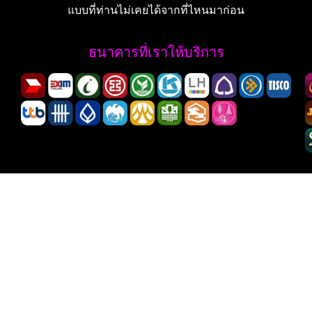
แบบที่ท่านไม่เคยได้จากที่ไหนมาก่อน
ธนาคารที่เราให้บริการ