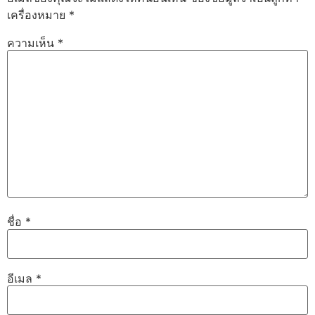
เครื่องหมาย
*
ความเห็น
*
ชื่อ
*
อีเมล
*