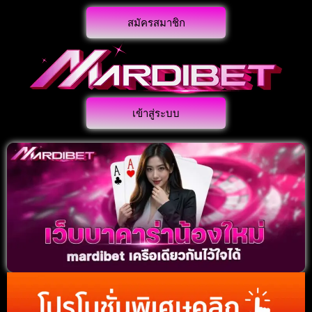
สมัครสมาชิก
เข้าสู่ระบบ