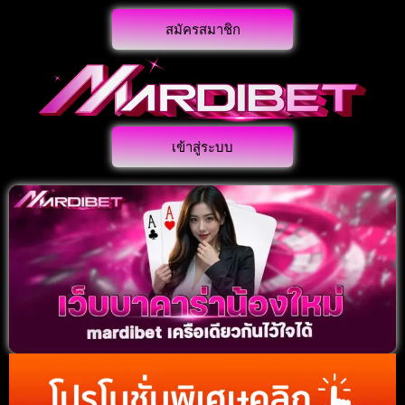
สมัครสมาชิก
เข้าสู่ระบบ