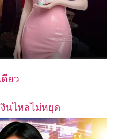
ดียว
เงินไหลไม่หยุด