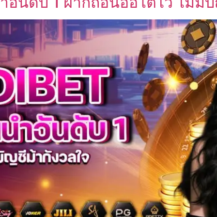
อันดับ 1 ฝากถอนออโต้ไว ไม่มีบั