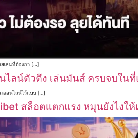
ล่นที่ต้องกา […]
์ตัวตึง เล่นมันส์ ครบจบในที่เ
มออนไลน์ไว้แบบ […]
ibet สล็อตแตกแรง หมุนยังไงให้