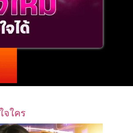
งใจใคร