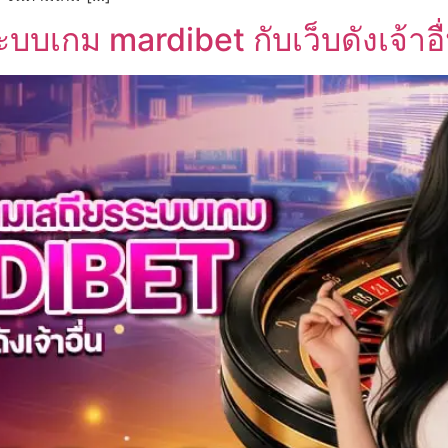
บบเกม mardibet กับเว็บดังเจ้าอื