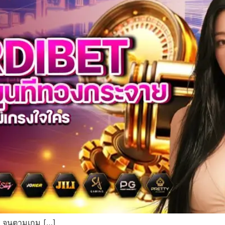
อม จนตามเกม […]