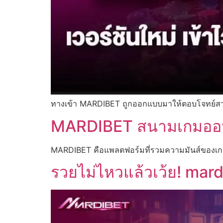
ทางเข้า MARDIBET ถูกออกแบบมาให้ตอบโจทย์สายเ
MARDIBET สนามเกมออนไลน
MARDIBET คือแพลตฟอร์มที่รวมความมันส์ของเก
รวยไม่ไหวแล้วเว้ย! mard