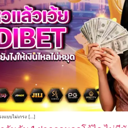
รงแบบไม่เกรง […]