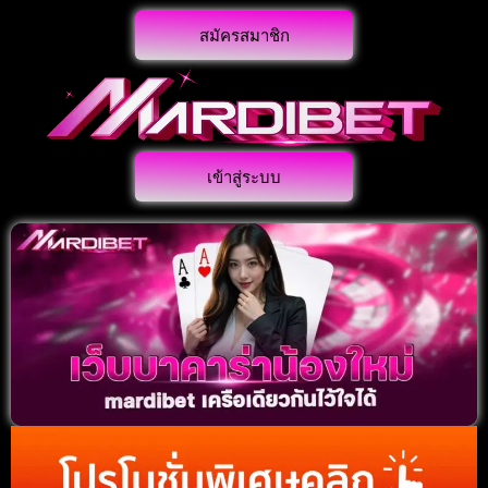
สมัครสมาชิก
เข้าสู่ระบบ