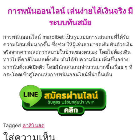
การพนันออนไลน์ เล่นง่ายได้เงินจริง มี
ระบบทันสมัย
การพนันออนไลน์ mardibet เป็นรูปแบบการเล่นเกมที่ได้รับ
ความนิยมเพิ่มมากขึ้น ซึ่งช่วยให้ผู้เล่นสามารถเดิมพันด้วยเงิน
จริงจากความสะดวกสบายในบ้านของตนเอง โดยไม่ต้องเดิน
ทางไปที่คาสิโนแบบดั้งเดิม มันได้รับความนิยมเพิ่มขึ้นอย่าง
มากนับตั้งแต่เปิดตัว โดยมีนักเล่นเกมจำนวนมากขึ้นเรื่อย ๆ ที่
กระโดดเข้าสู่โลกแห่งการพนันออนไลน์ที่น่าตื่นเต้น
Tagged
คาสิโนสด
ใส่ความเห็น