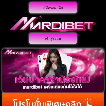
สมัครสมาชิก
เข้าสู่ระบบ