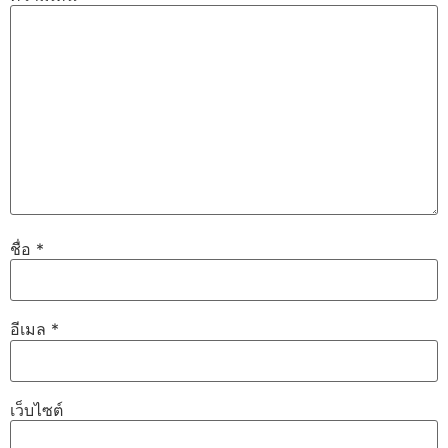
ชื่อ
*
อีเมล
*
เว็บไซต์