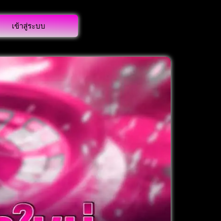
เข้าสู่ระบบ