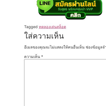
Tagged
ทดลองเล่นสล็อต
ใส่ความเห็น
อีเมลของคุณจะไม่แสดงให้คนอื่นเห็น
ช่องข้อมูลจ
ความเห็น
*