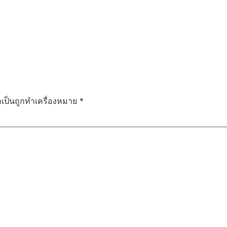
ำเป็นถูกทำเครื่องหมาย
*