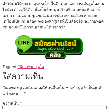
ทำให้คนได้รางวัล สูตรรูเล็ต นั้นคือคุณ และการเล่นรูเล็ตออน
ไลน์จะต้องดูให้ดีว่านั้นเป็นล้อหมุนจริงหรือเกมคอมพิวเตอร์
เพราะถ้าเป็นเกม คุณจะไม่มีทางชนะเพราะมันจะคำนวณ
เหมือนเป็นเกมสล็อต จงมองหารูเล็ตที่เป็นล้อจริงและถ่ายทอด
สด คุณจะมีโอกาสเอาชนะได้มากกว่า
Tagged
วิธีเอาชนะรูเล็ต
ใส่ความเห็น
อีเมลของคุณจะไม่แสดงให้คนอื่นเห็น
ช่องข้อมูลจำเป็นถูกทำ
เครื่องหมาย
*
ความเห็น
*