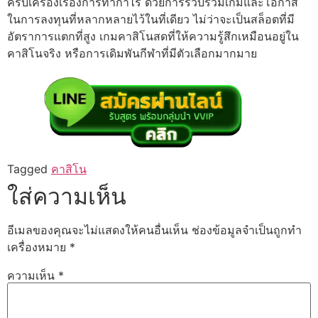
ครบเครื่องเรื่องการทำกำไร ด้วยการรวบรวมเกมและโอกาส
ในการลงทุนที่หลากหลายไว้ในที่เดียว ไม่ว่าจะเป็นสล็อตที่มี
อัตราการแตกที่สูง เกมคาสิโนสดที่ให้ความรู้สึกเหมือนอยู่ใน
คาสิโนจริง หรือการเดิมพันกีฬาที่มีตัวเลือกมากมาย
Tagged
คาสิโน
ใส่ความเห็น
อีเมลของคุณจะไม่แสดงให้คนอื่นเห็น
ช่องข้อมูลจำเป็นถูกทำ
เครื่องหมาย
*
ความเห็น
*