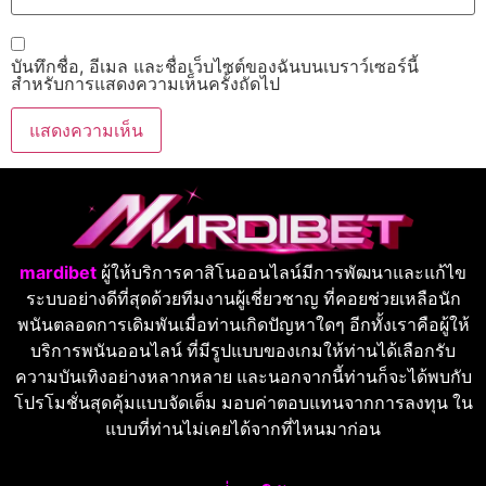
บันทึกชื่อ, อีเมล และชื่อเว็บไซต์ของฉันบนเบราว์เซอร์นี้
สำหรับการแสดงความเห็นครั้งถัดไป
mardibet
ผู้ให้บริการคาสิโนออนไลน์มีการพัฒนาและแก้ไข
ระบบอย่างดีที่สุดด้วยทีมงานผู้เชี่ยวชาญ ที่คอยช่วยเหลือนัก
พนันตลอดการเดิมพันเมื่อท่านเกิดปัญหาใดๆ อีกทั้งเราคือผู้ให้
บริการพนันออนไลน์ ที่มีรูปแบบของเกมให้ท่านได้เลือกรับ
ความบันเทิงอย่างหลากหลาย และนอกจากนี้ท่านก็จะได้พบกับ
โปรโมชั่นสุดคุ้มแบบจัดเต็ม มอบค่าตอบแทนจากการลงทุน ใน
แบบที่ท่านไม่เคยได้จากที่ไหนมาก่อน