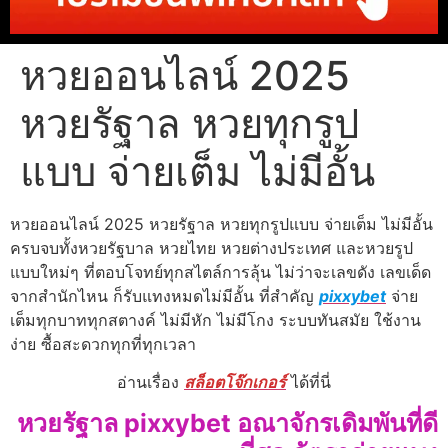
หวยออนไลน์ 2025
หวยรัฐาล หวยทุกรูป
แบบ จ่ายเต็ม ไม่มีอั้น
หวยออนไลน์ 2025 หวยรัฐาล หวยทุกรูปแบบ จ่ายเต็ม ไม่มีอั้น
ครบจบทั้งหวยรัฐบาล หวยไทย หวยต่างประเทศ และหวยรูป
แบบใหม่ๆ ที่ตอบโจทย์ทุกสไตล์การลุ้น ไม่ว่าจะเลขดัง เลขเด็ด
จากสำนักไหน ก็รับแทงหมดไม่มีอั้น ที่สำคัญ
pixxybet
จ่าย
เต็มทุกบาททุกสตางค์ ไม่มีหัก ไม่มีโกง ระบบทันสมัย ใช้งาน
ง่าย ซื้อสะดวกทุกที่ทุกเวลา
อ่านเรื่อง
สล็อตโจ๊กเกอร์
ได้ที่นี่
หวยรัฐาล pixxybet อณาจักรเดิมพันที่ดี