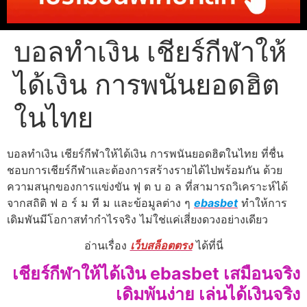
บอลทําเงิน เชียร์กีฬาให้
ได้เงิน การพนันยอดฮิต
ในไทย
บอลทําเงิน เชียร์กีฬาให้ได้เงิน การพนันยอดฮิตในไทย ที่ชื่น
ชอบการเชียร์กีฬาและต้องการสร้างรายได้ไปพร้อมกัน ด้วย
ความสนุกของการแข่งขัน ฟุ ต บ อ ล ที่สามารถวิเคราะห์ได้
จากสถิติ ฟ อ ร์ ม ที ม และข้อมูลต่าง ๆ
ebasbet
ทำให้การ
เดิมพันมีโอกาสทำกำไรจริง ไม่ใช่แค่เสี่ยงดวงอย่างเดียว
อ่านเรื่อง
เว็บสล็อตตรง
ได้ที่นี่
เชียร์กีฬาให้ได้เงิน ebasbet เสมือนจริง
เดิมพันง่าย เล่นได้เงินจริง