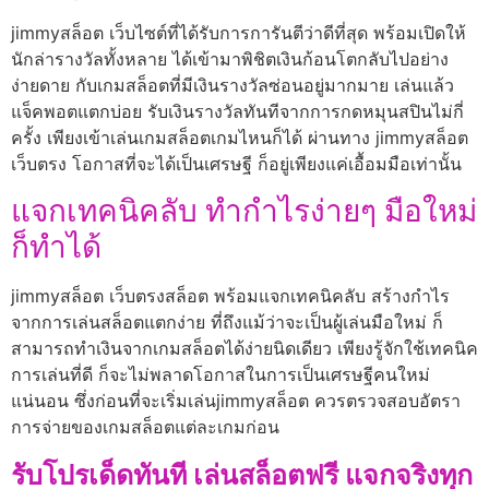
jimmyสล็อต เว็บไซต์ที่ได้รับการการันตีว่าดีที่สุด พร้อมเปิดให้
นักล่ารางวัลทั้งหลาย ได้เข้ามาพิชิตเงินก้อนโตกลับไปอย่าง
ง่ายดาย กับเกมสล็อตที่มีเงินรางวัลซ่อนอยู่มากมาย เล่นแล้ว
แจ็คพอตแตกบ่อย รับเงินรางวัลทันทีจากการกดหมุนสปินไม่กี่
ครั้ง เพียงเข้าเล่นเกมสล็อตเกมไหนก็ได้ ผ่านทาง jimmyสล็อต
เว็บตรง โอกาสที่จะได้เป็นเศรษฐี ก็อยู่เพียงแค่เอื้อมมือเท่านั้น
แจกเทคนิคลับ ทำกำไรง่ายๆ มือใหม่
ก็ทำได้
jimmyสล็อต เว็บตรงสล็อต พร้อมแจกเทคนิคลับ สร้างกำไร
จากการเล่นสล็อตแตกง่าย ที่ถึงแม้ว่าจะเป็นผู้เล่นมือใหม่ ก็
สามารถทำเงินจากเกมสล็อตได้ง่ายนิดเดียว เพียงรู้จักใช้เทคนิค
การเล่นที่ดี ก็จะไม่พลาดโอกาสในการเป็นเศรษฐีคนใหม่
แน่นอน ซึ่งก่อนที่จะเริ่มเล่นjimmyสล็อต ควรตรวจสอบอัตรา
การจ่ายของเกมสล็อตแต่ละเกมก่อน
รับโปรเด็ดทันที เล่นสล็อตฟรี แจกจริงทุก