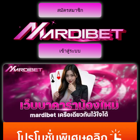
สมัครสมาชิก
เข้าสู่ระบบ