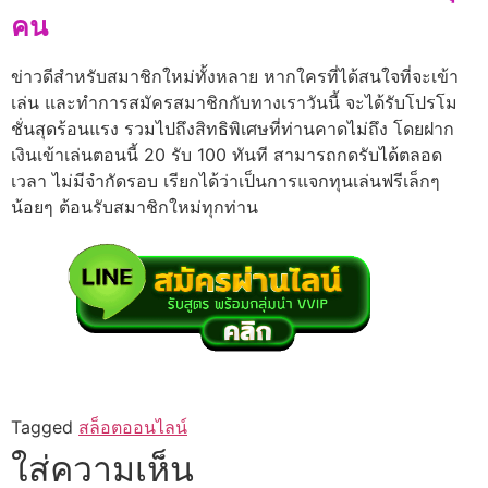
คน
ข่าวดีสำหรับสมาชิกใหม่ทั้งหลาย หากใครที่ได้สนใจที่จะเข้า
เล่น และทำการสมัครสมาชิกกับทางเราวันนี้ จะได้รับโปรโม
ชั่นสุดร้อนแรง รวมไปถึงสิทธิพิเศษที่ท่านคาดไม่ถึง โดยฝาก
เงินเข้าเล่นตอนนี้ 20 รับ 100 ทันที สามารถกดรับได้ตลอด
เวลา ไม่มีจำกัดรอบ เรียกได้ว่าเป็นการแจกทุนเล่นฟรีเล็กๆ
น้อยๆ ต้อนรับสมาชิกใหม่ทุกท่าน
Tagged
สล็อตออนไลน์
ใส่ความเห็น