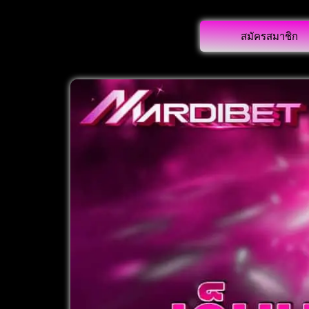
สมัครสมาชิก