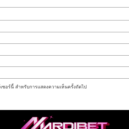
ว์เซอร์นี้ สำหรับการแสดงความเห็นครั้งถัดไป