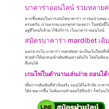
บาคาร่าออนไลน์ รวมหลายค
หากชื่นชอบในการเล่นไพ่บาคาร่า เราขอนำเสนอ เว็บ
ครบครัน เราอยากจะบอกทุกท่านเลยว่า ในสมัยนี้ไม่
อยู่ที่ไหนก็เข้ามาใช้บริการ เว็บบาคาร่าออนไลน์
สมัครบาคาร่า mardibet เดิม
นอกจากเว็บ บาคาร่า mardibet จะเป็นเว็บใหม่ที่เพิ่ง
ช่วยทำให้ทุกคนเข้าเดิมพันอย่างมั่นใจ โดยไม่ต้อง
ที่เล่นได้
เกมไพ่ในตำนานเล่นง่าย ถอนได้
เพื่อการเดิมพันที่ทำเงินจริง ถอนได้ไม่จำกัด บาคา
ได้ง่ายมากขึ้น ไม่ต้องรอทำยอดให้ถึงเป้า ก็พร้อม